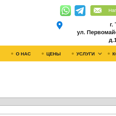
На
г.
ул. Первомай
д.
Я
О НАС
ЦЕНЫ
УСЛУГИ
К