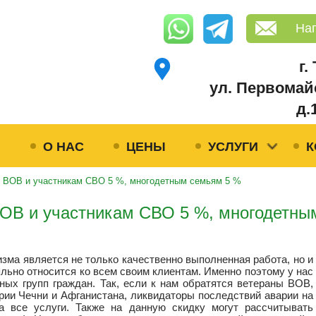
На
г.
ул. Первомай
д.
Я
О НАС
ЦЕНЫ
УСЛУГИ
К
м ВОВ и участникам СВО 5 %, многодетным семьям 5 %
ВОВ и участникам СВО 5 %, многодетны
ма является не только качественно выполненная работа, но и
льно относится ко всем своим клиентам. Именно поэтому у нас
ых групп граждан. Так, если к нам обратятся ветераны ВОВ,
рии Чечни и Афганистана, ликвидаторы последствий аварии на
 все услуги. Также на данную скидку могут рассчитывать