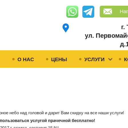
На
г.
ул. Первомай
д.
Я
О НАС
ЦЕНЫ
УСЛУГИ
К
ное небо над головой и дарит Вам скидку на все наши услуги!
спользоваться услугой прачечной бесплатно!
2017 г. скидка составит 15 %!