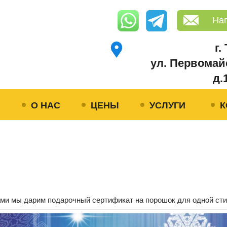
На
г.
ул. Первомай
д.
Я
О НАС
ЦЕНЫ
УСЛУГИ
К
и мы дарим подарочный сертификат на порошок для одной стир