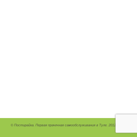
© Постирайка. Первая прачечная самообслуживания в Туле. 2012 - 2026