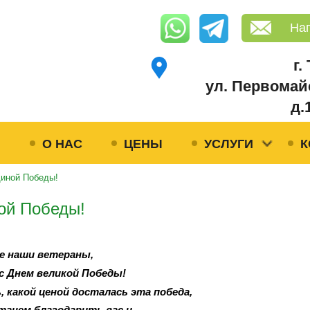
На
г.
ул. Первомай
д.
Я
О НАС
ЦЕНЫ
УСЛУГИ
К
щиной Победы!
ой Победы!
е наши ветераны,
с Днем великой Победы!
 какой ценой досталась эта победа,
танем благодарить вас и