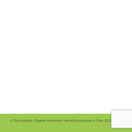
© Постирайка. Первая прачечная самообслуживания в Туле. 2012 - 2026