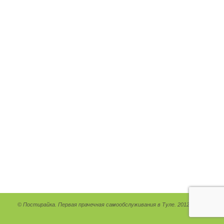
© Постирайка. Первая прачечная самообслуживания в Туле. 2012 - 2026