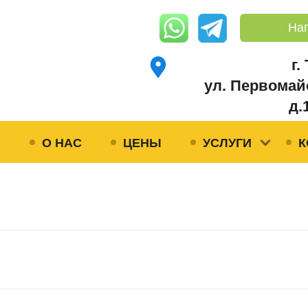
На
г.
ул. Первомай
д.
Я
О НАС
ЦЕНЫ
УСЛУГИ
К