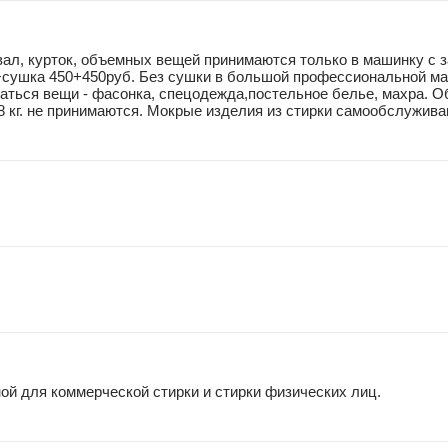
ал, курток, объемных вещей принимаются только в машинку с за
+сушка 450+450руб. Без сушки в большой профессиональной маш
маться вещи - фасонка, спецодежда,постельное белье, махра. 
8 кг. не принимаются. Мокрые изделия из стирки самообслуживан
ной для коммерческой стирки и стирки физических лиц.