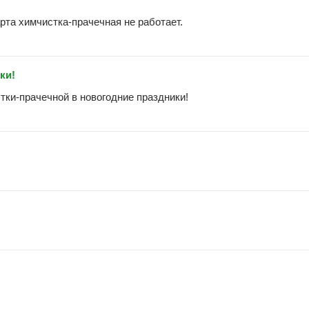
та химчистка-прачечная не работает.
ки!
ки-прачечной в новогодние праздники!